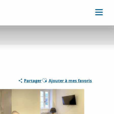
FR
Accessibilité
Recherche
Voir les favoris
Ajouter aux favoris
Partager
Ajouter à mes favoris