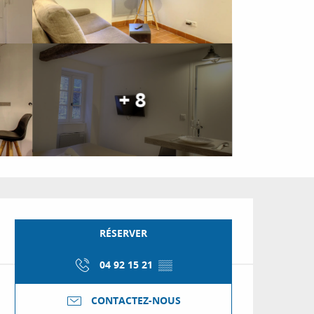
+ 8
Ouverture et coordon
RÉSERVER
04 92 15 21
▒▒
CONTACTEZ-NOUS