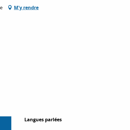
se
M'y rendre
Langues parlées
Langues parlées