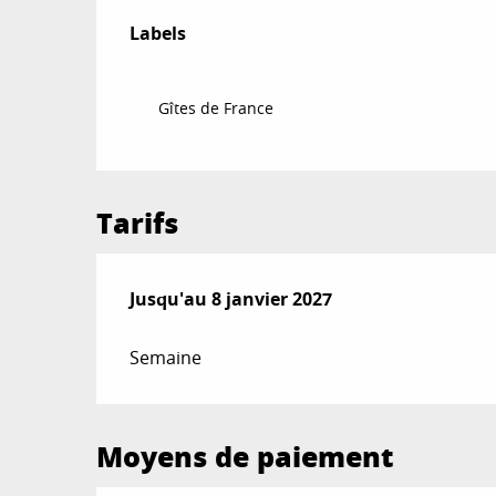
Offres de prestat
Labels
Labels
Gîtes de France
Tarifs
Du
Jusqu'au
20 décembre 2025
8 janvier 2027
au
8 janvier 2027
Semaine
Moyens de paiement