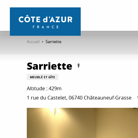
Aller
au
contenu
principal
Accueil
Sarriette
Sarriette
MEUBLÉ ET GÎTE
Altitude : 429m
1 rue du Castelet, 06740 Châteauneuf-Grasse