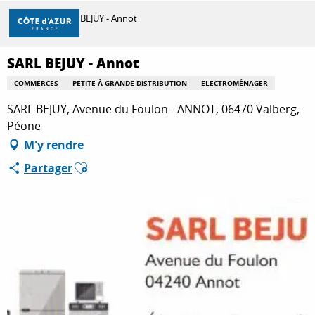
Aller
Accueil
SARL BEJUY - Annot
au
contenu
principal
SARL BEJUY - Annot
DÉCOUVRIR
COMMERCES
PETITE À GRANDE DISTRIBUTION
ELECTROMÉNAGER
SARL BEJUY, Avenue du Foulon - ANNOT, 06470 Valberg,
À FAIRE
Péone
M'y rendre
Ajouter aux favoris
Partager
SÉJOURNER