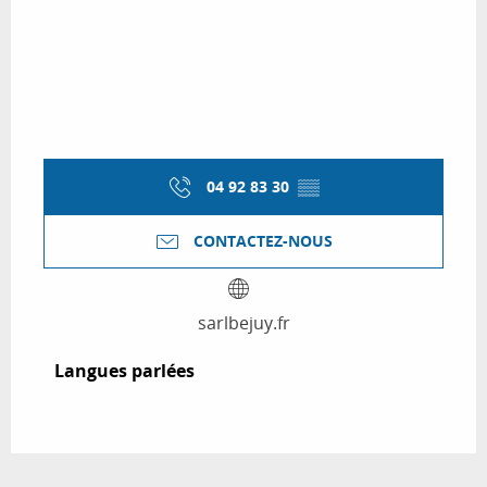
04 92 83 30
▒▒
CONTACTEZ-NOUS
sarlbejuy.fr
Langues parlées
Langues parlées