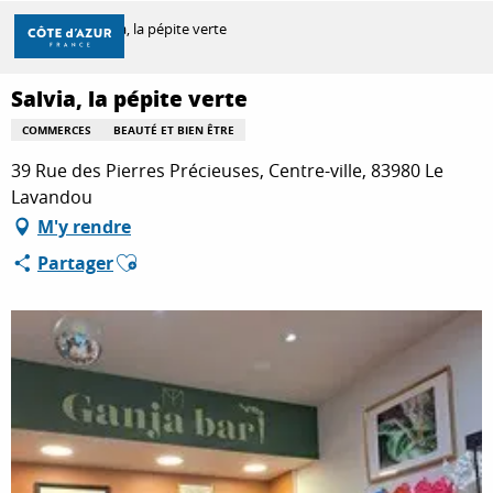
Aller
Accueil
Salvia, la pépite verte
au
contenu
principal
Salvia, la pépite verte
DÉCOUVRIR
COMMERCES
BEAUTÉ ET BIEN ÊTRE
39 Rue des Pierres Précieuses, Centre-ville, 83980 Le
À FAIRE
Lavandou
M'y rendre
Ajouter aux favoris
Partager
SÉJOURNER