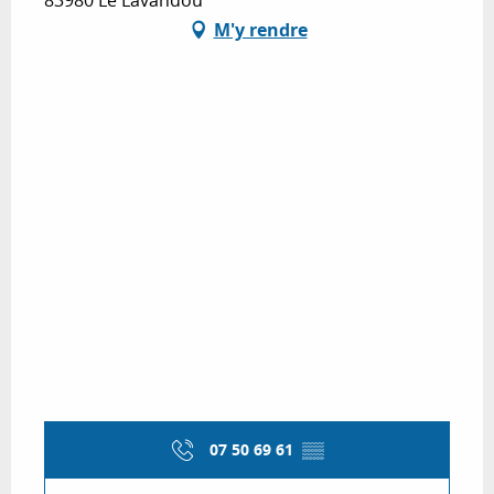
83980 Le Lavandou
M'y rendre
07 50 69 61
▒▒