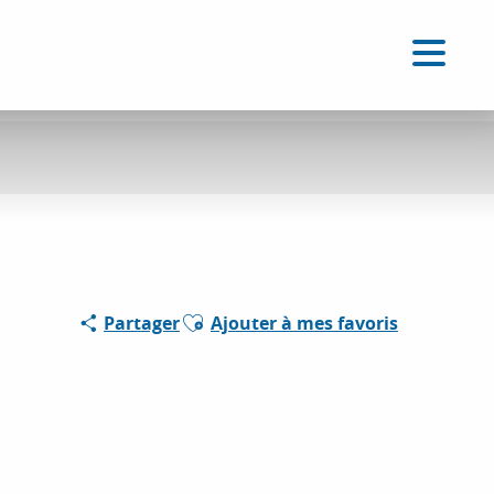
FR
Accessibilité
Recherche
Voir les favoris
Ajouter aux favoris
Partager
Ajouter à mes favoris