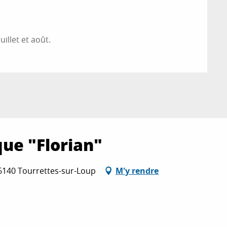
illet et août.
que "Florian"
06140 Tourrettes-sur-Loup
M'y rendre