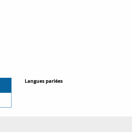
Langues parlées
Langues parlées