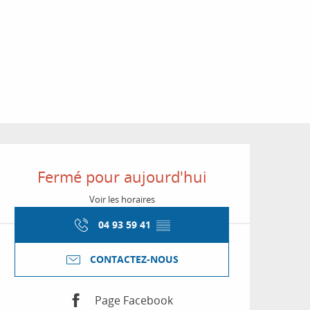
Ouverture et coordon
Fermé pour aujourd'hui
Voir les horaires
04 93 59 41
▒▒
CONTACTEZ-NOUS
Page Facebook