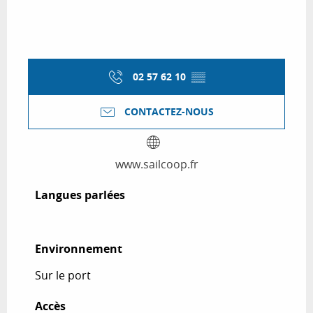
02 57 62 10
▒▒
CONTACTEZ-NOUS
www.sailcoop.fr
Langues parlées
Langues parlées
Environnement
Environnement
Sur le port
Accès
Accès