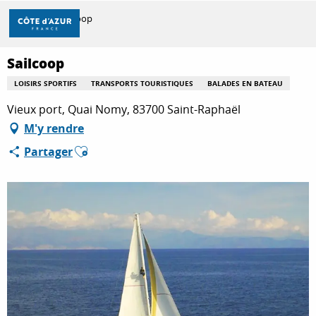
Aller
Accueil
Sailcoop
au
contenu
principal
Sailcoop
DÉCOUVRIR
LOISIRS SPORTIFS
TRANSPORTS TOURISTIQUES
BALADES EN BATEAU
Vieux port, Quai Nomy, 83700 Saint-Raphaël
À FAIRE
M'y rendre
Ajouter aux favoris
Partager
SÉJOURNER