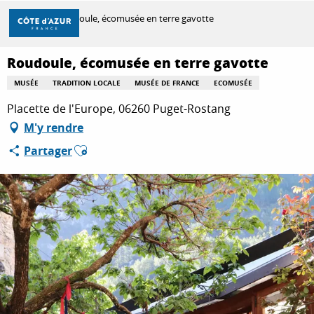
Aller
Accueil
Roudoule, écomusée en terre gavotte
au
contenu
principal
Roudoule, écomusée en terre gavotte
DÉCOUVRIR
MUSÉE
TRADITION LOCALE
MUSÉE DE FRANCE
ECOMUSÉE
Placette de l'Europe, 06260 Puget-Rostang
À FAIRE
M'y rendre
Ajouter aux favoris
Partager
SÉJOURNER