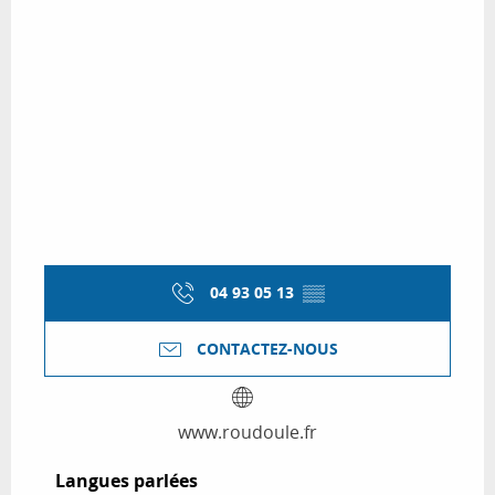
04 93 05 13
▒▒
CONTACTEZ-NOUS
www.roudoule.fr
Langues parlées
Langues parlées