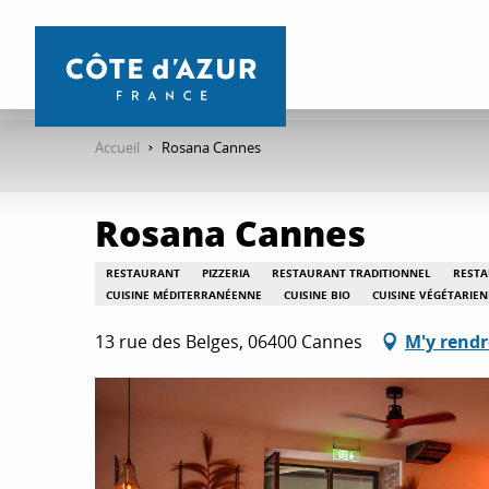
Aller
au
contenu
principal
Accueil
Rosana Cannes
Rosana Cannes
RESTAURANT
PIZZERIA
RESTAURANT TRADITIONNEL
RESTA
CUISINE MÉDITERRANÉENNE
CUISINE BIO
CUISINE VÉGÉTARIE
13 rue des Belges, 06400 Cannes
M'y rendr