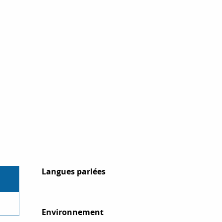
Langues parlées
Langues parlées
Environnement
Environnement