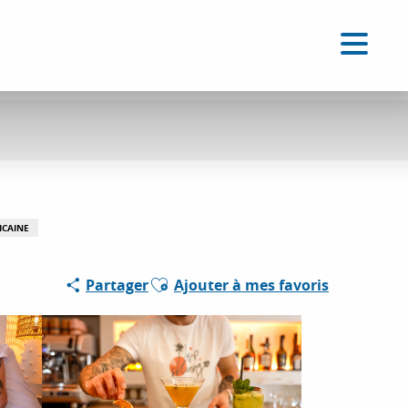
FR
Accessibilité
Recherche
Voir les favoris
Partenaire
ICAINE
Ajouter aux favoris
Partager
Ajouter à mes favoris