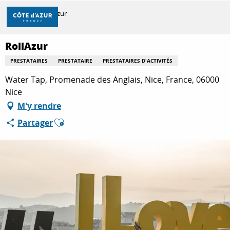
Aller
Accueil
RollAzur
au
contenu
principal
RollAzur
DÉCOUVRIR
PRESTATAIRES
PRESTATAIRE
PRESTATAIRES D'ACTIVITÉS
Water Tap, Promenade des Anglais, Nice, France, 06000
À FAIRE
Nice
M'y rendre
Ajouter aux favoris
Partager
SÉJOURNER