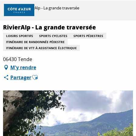
Aller
Accueil
RivierAlp - La grande traversée
au
contenu
principal
RivierAlp - La grande traversée
DÉCOUVRIR
LOISIRS SPORTIFS
SPORTS CYCLISTES
SPORTS PÉDESTRES
ITINÉRAIRE DE RANDONNÉE PÉDESTRE
ITINÉRAIRE DE VTT À ASSISTANCE ÉLECTRIQUE
À FAIRE
06430 Tende
M'y rendre
SÉJOURNER
Ajouter aux favoris
Partager