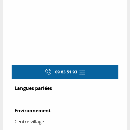
09 83 51 93
▒▒
Langues parlées
Langues parlées
Environnement
Environnement
Centre village