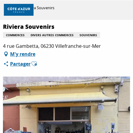
Aller
Accueil
Riviera Souvenirs
au
contenu
principal
Riviera Souvenirs
DÉCOUVRIR
COMMERCES
DIVERS AUTRES COMMERCES
SOUVENIRS
4 rue Gambetta, 06230 Villefranche-sur-Mer
À FAIRE
M'y rendre
Ajouter aux favoris
Partager
SÉJOURNER