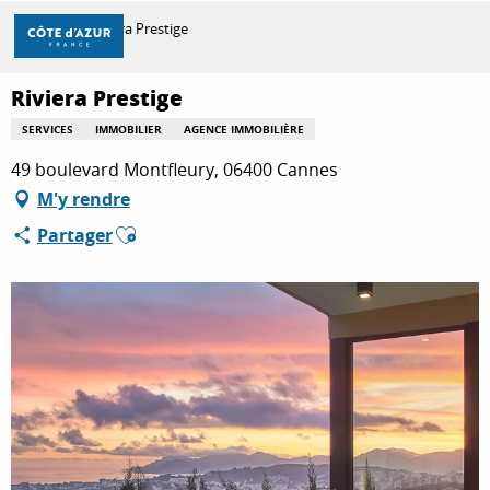
Aller
Accueil
Riviera Prestige
au
contenu
principal
Riviera Prestige
DÉCOUVRIR
SERVICES
IMMOBILIER
AGENCE IMMOBILIÈRE
49 boulevard Montfleury, 06400 Cannes
À FAIRE
M'y rendre
Ajouter aux favoris
Partager
SÉJOURNER