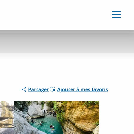
FR
Accessibilité
Recherche
Voir les favoris
Ajouter aux favoris
Partager
Ajouter à mes favoris