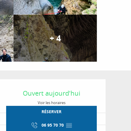
+ 4
Ouverture et coordon
Ouvert aujourd'hui
Voir les horaires
RÉSERVER
06 95 70 70
▒▒