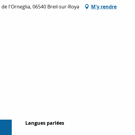
de l'Orneglia, 06540 Breil-sur-Roya
M'y rendre
Langues parlées
Langues parlées