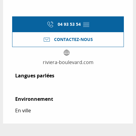
04 93 53 54
▒▒
CONTACTEZ-NOUS
riviera-boulevard.com
Langues parlées
Langues parlées
Environnement
Environnement
En ville