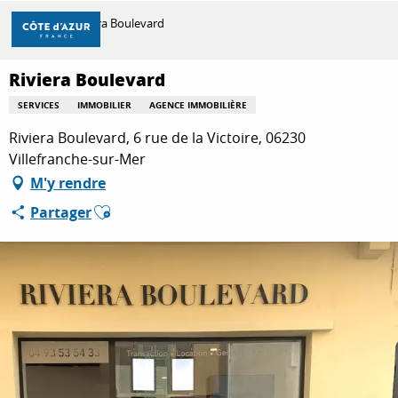
Aller
Accueil
Riviera Boulevard
au
contenu
principal
Riviera Boulevard
DÉCOUVRIR
SERVICES
IMMOBILIER
AGENCE IMMOBILIÈRE
Riviera Boulevard, 6 rue de la Victoire, 06230
À FAIRE
Villefranche-sur-Mer
M'y rendre
Ajouter aux favoris
Partager
SÉJOURNER