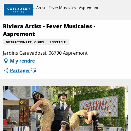
Aller
Accueil
Riviera Artist - Fever Musicales - Aspremont
au
contenu
principal
Riviera Artist - Fever Musicales -
DÉCOUVRIR
Aspremont
DISTRACTIONS ET LOISIRS
SPECTACLE
À FAIRE
Jardins Caravadossi, 06790 Aspremont
M'y rendre
Ajouter aux favoris
Partager
SÉJOURNER