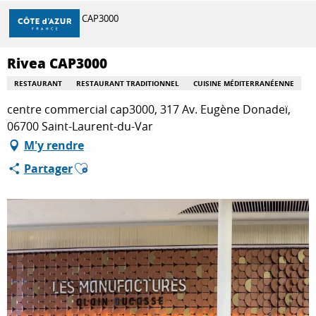
Aller
Accueil
Rivea CAP3000
au
contenu
principal
Rivea CAP3000
DÉCOUVRIR
RESTAURANT
RESTAURANT TRADITIONNEL
CUISINE MÉDITERRANÉENNE
centre commercial cap3000, 317 Av. Eugène Donadeï,
À FAIRE
06700 Saint-Laurent-du-Var
M'y rendre
Ajouter aux favoris
Partager
SÉJOURNER