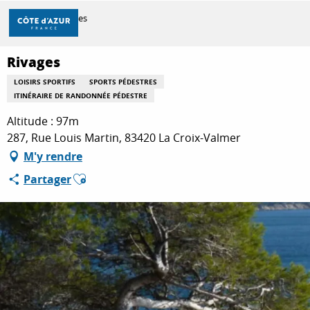
Aller
Accueil
Rivages
au
contenu
principal
Rivages
DÉCOUVRIR
LOISIRS SPORTIFS
SPORTS PÉDESTRES
ITINÉRAIRE DE RANDONNÉE PÉDESTRE
À FAIRE
Altitude : 97m
287, Rue Louis Martin, 83420 La Croix-Valmer
M'y rendre
SÉJOURNER
Ajouter aux favoris
Partager