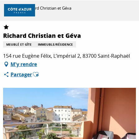
Aller
Accueil
Richard Christian et Géva
au
contenu
principal
DÉCOUVRIR
Richard Christian et Géva
MEUBLÉ ET GÎTE
IMMEUBLE/RÉSIDENCE
À FAIRE
154 rue Eugène Félix, L’impérial 2, 83700 Saint-Raphaël
M'y rendre
Ajouter aux favoris
Partager
SÉJOURNER