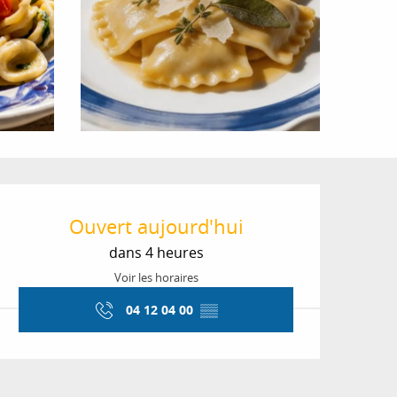
Ouverture et coordon
Ouvert aujourd'hui
dans 4 heures
Voir les horaires
04 12 04 00
▒▒