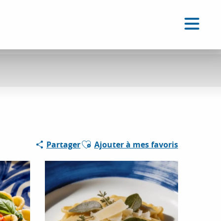
FR
Accessibilité
Recherche
Voir les favoris
Ajouter aux favoris
Partager
Ajouter à mes favoris