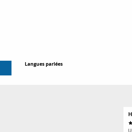
Langues parlées
Langues parlées
H
U