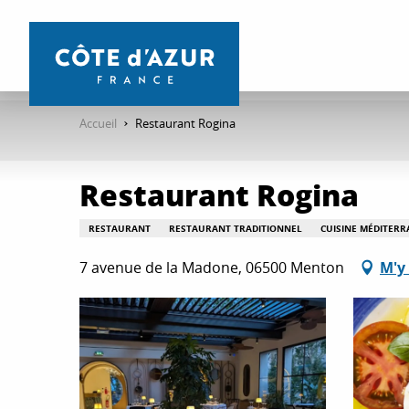
Aller
au
contenu
principal
Accueil
Restaurant Rogina
Restaurant Rogina
RESTAURANT
RESTAURANT TRADITIONNEL
CUISINE MÉDITER
7 avenue de la Madone, 06500 Menton
M'y