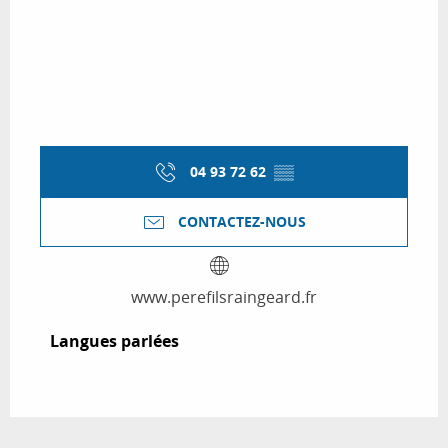
04 93 72 62
▒▒
CONTACTEZ-NOUS
www.perefilsraingeard.fr
Langues parlées
Langues parlées