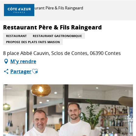
Aller
Accueil
Restaurant Père & Fils Raingeard
au
contenu
principal
Restaurant Père & Fils Raingeard
DÉCOUVRIR
RESTAURANT
RESTAURANT GASTRONOMIQUE
PROPOSE DES PLATS FAITS MAISON
À FAIRE
8 place Abbé Cauvin, Sclos de Contes, 06390 Contes
M'y rendre
Ajouter aux favoris
Partager
SÉJOURNER