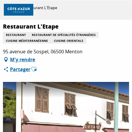
Aller
Accueil
Restaurant L'Etape
au
contenu
principal
Restaurant L'Etape
DÉCOUVRIR
RESTAURANT
RESTAURANT DE SPÉCIALITÉS ÉTRANGÈRES
CUISINE MÉDITERRANÉENNE
CUISINE ORIENTALE
À FAIRE
95 avenue de Sospel, 06500 Menton
M'y rendre
Ajouter aux favoris
Partager
SÉJOURNER