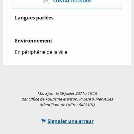
CONTACTEZ-NOUS
Langues parlées
Langues parlées
Environnement
Environnement
En périphérie de la ville
Mis à jour le 09 juillet 2024 à 16:13
par Office de Tourisme Menton, Riviera & Merveilles
(Identifiant de l'offre :
5429101
)
Signaler une erreur