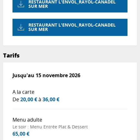
RESTAURANT L'ENVOL_RAYOL-CANADEL
SUR MER
RESTAURANT L'ENVOL_RAYOL-CANADEL
SUR MER
Tarifs
Du
Jusqu'au
30 janvier 2026
15 novembre 2026
au
15 novembre 2026
A la carte
De
20,00 €
à
36,00 €
Menu adulte
Le soir : Menu Entrée Plat & Dessert
65,00 €