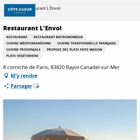
Aller
Accueil
Restaurant L'Envol
au
contenu
principal
Restaurant L'Envol
DÉCOUVRIR
RESTAURANT
RESTAURANT BISTRONOMIQUE
CUISINE MÉDITERRANÉENNE
CUISINE TRADITIONNELLE FRANÇAISE
CUISINE PROVENÇALE
PROPOSE DES PLATS FAITS MAISON
À FAIRE
PLATS VÉGÉTARIENS
8 corniche de Paris, 83820 Rayol-Canadel-sur-Mer
M'y rendre
SÉJOURNER
Ajouter aux favoris
Partager