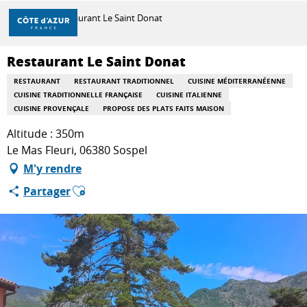
Aller
Accueil
Restaurant Le Saint Donat
au
contenu
principal
Restaurant Le Saint Donat
DÉCOUVRIR
RESTAURANT
RESTAURANT TRADITIONNEL
CUISINE MÉDITERRANÉENNE
CUISINE TRADITIONNELLE FRANÇAISE
CUISINE ITALIENNE
CUISINE PROVENÇALE
PROPOSE DES PLATS FAITS MAISON
À FAIRE
Altitude : 350m
Le Mas Fleuri, 06380 Sospel
M'y rendre
SÉJOURNER
Ajouter aux favoris
Partager