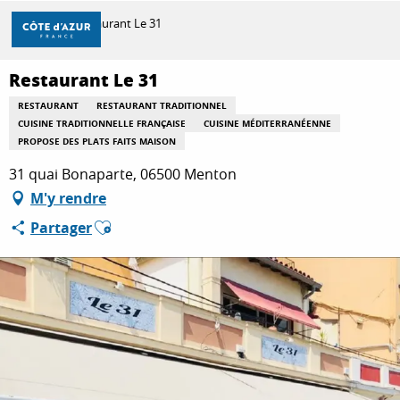
Aller
Accueil
Restaurant Le 31
au
contenu
principal
Restaurant Le 31
DÉCOUVRIR
RESTAURANT
RESTAURANT TRADITIONNEL
CUISINE TRADITIONNELLE FRANÇAISE
CUISINE MÉDITERRANÉENNE
PROPOSE DES PLATS FAITS MAISON
À FAIRE
31 quai Bonaparte, 06500 Menton
M'y rendre
SÉJOURNER
Ajouter aux favoris
Partager