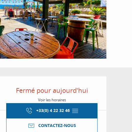
Ouverture et coordon
Fermé pour aujourd'hui
Voir les horaires
+33(0) 4 22 32 46
▒▒
CONTACTEZ-NOUS