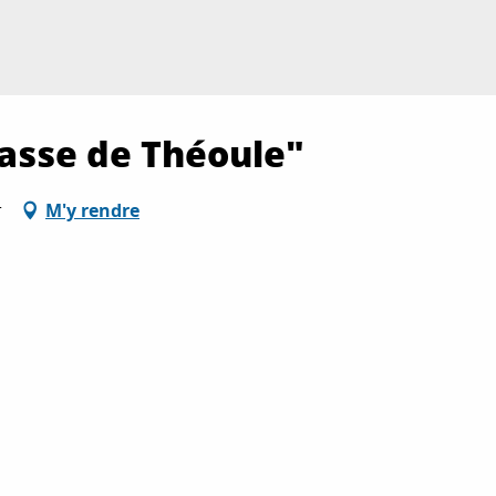
asse de Théoule"
r
M'y rendre