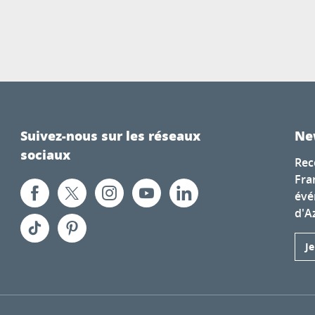
Suivez-nous sur les réseaux
Ne
sociaux
Rec
Fra
évé
d'A
J