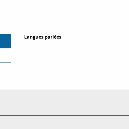
Langues parlées
Langues parlées