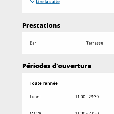
Lire la suite
Prestations
Bar
Terrasse
Périodes d'ouverture
Toute l'année
Toute l'année
Lundi
11:00 - 23:30
Mardi
11:00 - 23:30