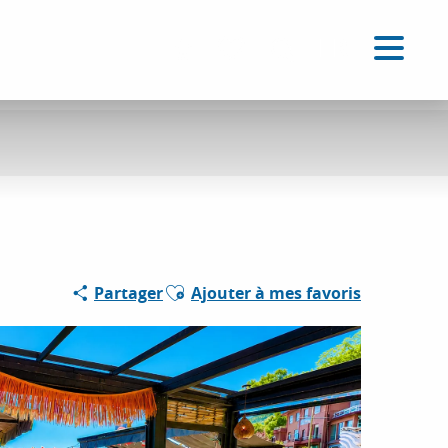
FR
Accessibilité
Recherche
Voir les favoris
Ajouter aux favoris
Partager
Ajouter à mes favoris