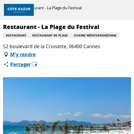
Aller
Accueil
Restaurant - La Plage du Festival
au
contenu
principal
Restaurant - La Plage du Festival
DÉCOUVRIR
RESTAURANT
RESTAURANT DE PLAGE
CUISINE MÉDITERRANÉENNE
52 boulevard de la Croisette, 06400 Cannes
À FAIRE
M'y rendre
Ajouter aux favoris
Partager
SÉJOURNER