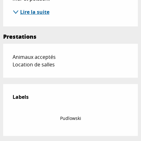
Lire la suite
Prestations
Animaux acceptés
Location de salles
Offres de prestations
Labels
Labels
Pudlowski