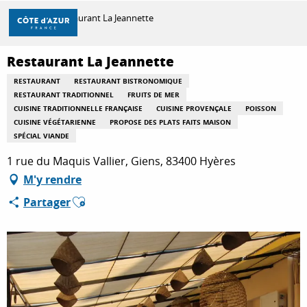
Aller
Accueil
Restaurant La Jeannette
au
contenu
principal
Restaurant La Jeannette
DÉCOUVRIR
RESTAURANT
RESTAURANT BISTRONOMIQUE
RESTAURANT TRADITIONNEL
FRUITS DE MER
CUISINE TRADITIONNELLE FRANÇAISE
CUISINE PROVENÇALE
POISSON
À FAIRE
CUISINE VÉGÉTARIENNE
PROPOSE DES PLATS FAITS MAISON
SPÉCIAL VIANDE
1 rue du Maquis Vallier, Giens, 83400 Hyères
SÉJOURNER
M'y rendre
Ajouter aux favoris
Partager