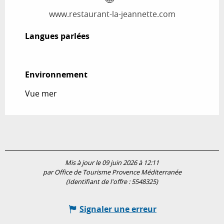
www.restaurant-la-jeannette.com
Langues parlées
Langues parlées
Environnement
Environnement
Vue mer
Mis à jour le 09 juin 2026 à 12:11
par Office de Tourisme Provence Méditerranée
(Identifiant de l'offre :
5548325
)
Signaler une erreur