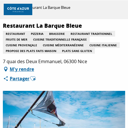
Aller
Accueil
Restaurant La Barque Bleue
au
contenu
principal
Restaurant La Barque Bleue
DÉCOUVRIR
RESTAURANT
PIZZERIA
BRASSERIE
RESTAURANT TRADITIONNEL
FRUITS DE MER
CUISINE TRADITIONNELLE FRANÇAISE
CUISINE PROVENÇALE
CUISINE MÉDITERRANÉENNE
CUISINE ITALIENNE
À FAIRE
PROPOSE DES PLATS FAITS MAISON
PLATS SANS GLUTEN
7 quai des Deux Emmanuel, 06300 Nice
M'y rendre
SÉJOURNER
Ajouter aux favoris
Partager