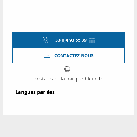
+33(0)4 93 55 39
▒▒
CONTACTEZ-NOUS
restaurant-la-barque-bleue.fr
Langues parlées
Langues parlées