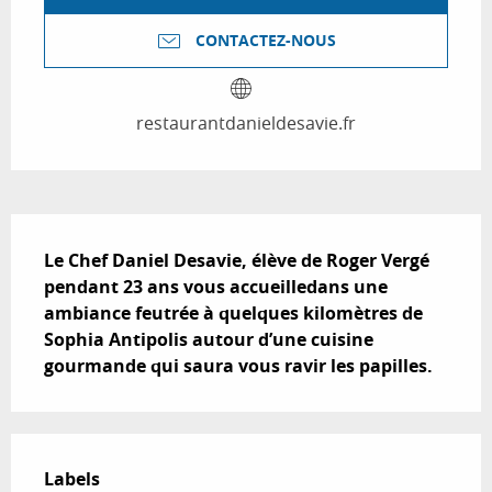
CONTACTEZ-NOUS
restaurantdanieldesavie.fr
Description
Le Chef Daniel Desavie, élève de Roger Vergé 
pendant 23 ans vous accueilledans une 
ambiance feutrée à quelques kilomètres de 
Sophia Antipolis autour d’une cuisine 
gourmande qui saura vous ravir les papilles.
Offres de prestations
Labels
Labels