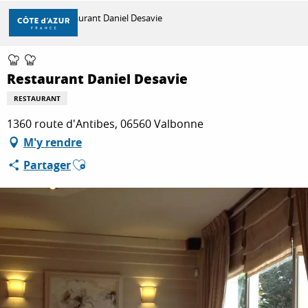
Aller
Accueil
Restaurant Daniel Desavie
au
contenu
principal
DÉCOUVRIR
Restaurant Daniel Desavie
RESTAURANT
À FAIRE
1360 route d'Antibes, 06560 Valbonne
M'y rendre
Ajouter aux favoris
Partager
SÉJOURNER