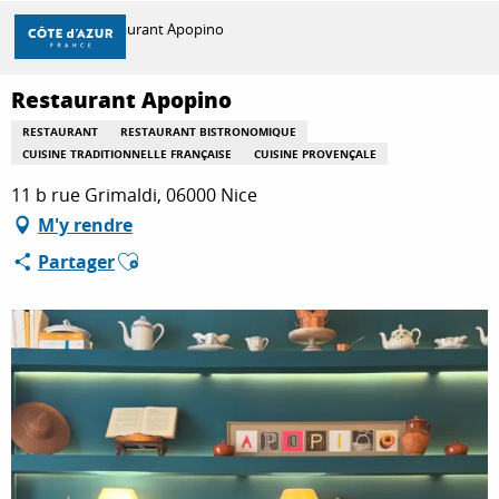
Aller
Accueil
Restaurant Apopino
au
contenu
principal
Restaurant Apopino
DÉCOUVRIR
RESTAURANT
RESTAURANT BISTRONOMIQUE
CUISINE TRADITIONNELLE FRANÇAISE
CUISINE PROVENÇALE
À FAIRE
11 b rue Grimaldi, 06000 Nice
M'y rendre
Ajouter aux favoris
Partager
SÉJOURNER