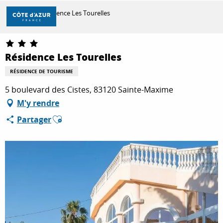
Aller
Accueil
Résidence Les Tourelles
au
contenu
principal
DÉCOUVRIR
Résidence Les Tourelles
RÉSIDENCE DE TOURISME
À FAIRE
5 boulevard des Cistes, 83120 Sainte-Maxime
M'y rendre
Ajouter aux favoris
Partager
SÉJOURNER