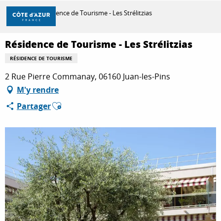
Aller
Accueil
Résidence de Tourisme - Les Strélitzias
au
contenu
principal
Résidence de Tourisme - Les Strélitzias
DÉCOUVRIR
RÉSIDENCE DE TOURISME
2 Rue Pierre Commanay, 06160 Juan-les-Pins
À FAIRE
M'y rendre
Ajouter aux favoris
Partager
SÉJOURNER