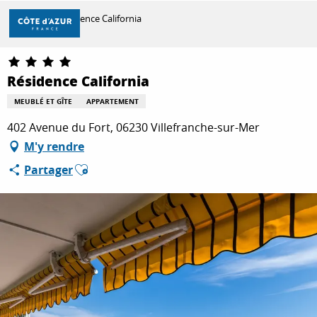
Aller
Accueil
Résidence California
au
contenu
principal
DÉCOUVRIR
Résidence California
MEUBLÉ ET GÎTE
APPARTEMENT
À FAIRE
402 Avenue du Fort, 06230 Villefranche-sur-Mer
M'y rendre
Ajouter aux favoris
Partager
SÉJOURNER