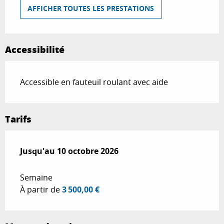
AFFICHER TOUTES LES PRESTATIONS
Accessibilité
Accessible en fauteuil roulant avec aide
Tarifs
Du
Jusqu'au
5 avril 2026
10 octobre 2026
au
10 octobre 2026
Semaine
À partir de
3 500,00 €