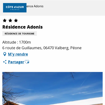
Aller
Accueil
Résidence Adonis
au
contenu
principal
DÉCOUVRIR
Résidence Adonis
RÉSIDENCE DE TOURISME
À FAIRE
Altitude : 1700m
6 route de Guillaumes, 06470 Valberg, Péone
M'y rendre
SÉJOURNER
Ajouter aux favoris
Partager