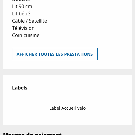
Lit 90 cm
Lit bébé
Câble / Satellite
Télévision
Coin cuisine
AFFICHER TOUTES LES PRESTATIONS
Offres de prestations
Labels
Labels
Label Accueil Vélo
Moyens de paiement