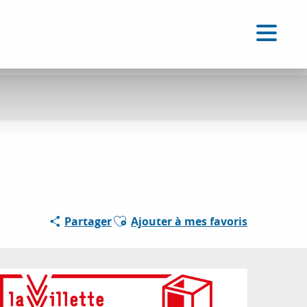
FR
Accessibilité
Recherche
Voir les favoris
Ajouter aux favoris
Partager
Ajouter à mes favoris