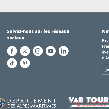
Suivez-nous sur les réseaux
Ne
sociaux
Rec
Fra
évé
d'A
J