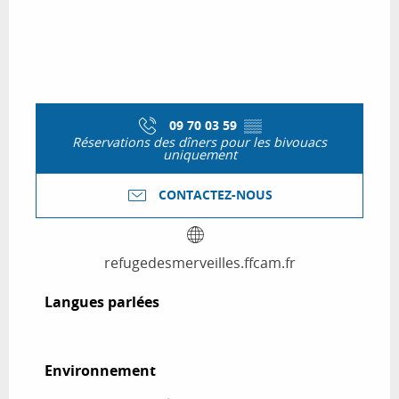
09 70 03 59
▒▒
Réservations des dîners pour les bivouacs
uniquement
CONTACTEZ-NOUS
refugedesmerveilles.ffcam.fr
Langues parlées
Langues parlées
Environnement
Environnement