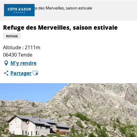
Aller
Accueil
Refuge des Merveilles, saison estivale
au
contenu
principal
Refuge des Merveilles, saison estivale
DÉCOUVRIR
REFUGE
Altitude : 2111m
À FAIRE
06430 Tende
M'y rendre
Ajouter aux favoris
Partager
SÉJOURNER