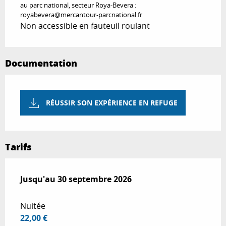
au parc national, secteur Roya-Bevera :
royabevera@mercantour-parcnational.fr
Non accessible en fauteuil roulant
Documentation
RÉUSSIR SON EXPÉRIENCE EN REFUGE
Tarifs
Du
Jusqu'au
5 juin 2026
30 septembre 2026
au
30 septembre 2026
Nuitée
22,00 €