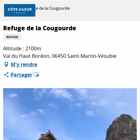
Aller
Accueil
Refuge de la Cougourde
au
contenu
principal
Refuge de la Cougourde
DÉCOUVRIR
REFUGE
Altitude : 2100m
À FAIRE
Val du Haut Boréon, 06450 Saint-Martin-Vésubie
M'y rendre
Ajouter aux favoris
Partager
SÉJOURNER