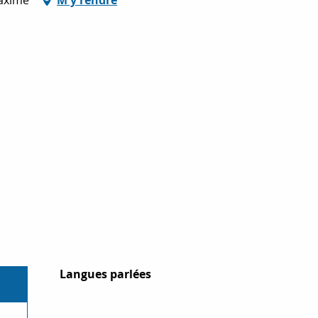
Langues parlées
Langues parlées