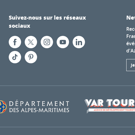
Suivez-nous sur les réseaux
Ne
sociaux
Rec
Fra
évé
d'A
J