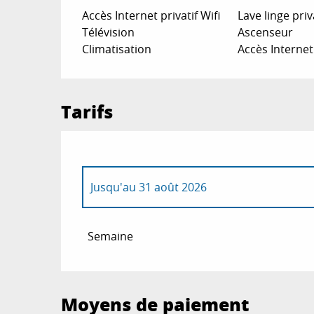
Accès Internet privatif Wifi
Lave linge priv
Télévision
Ascenseur
Climatisation
Accès Internet
Tarifs
Jusqu'au
31 août 2026
Du
1 janvier 2026
au
30 juin 2026
Semaine
Du
1 septembre 2026
au
31 décembre 20
Moyens de paiement