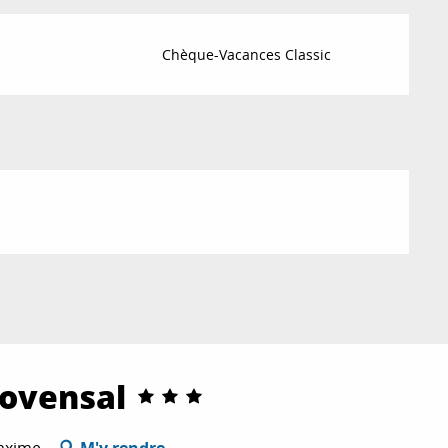
Chèque-Vacances Classic
rovensal
Maxime
M'y rendre