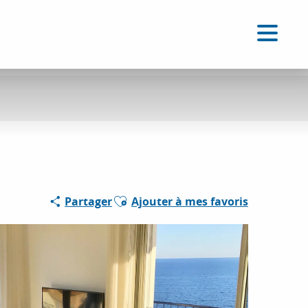
FR
Accessibilité
Recherche
Voir les favoris
Ajouter aux favoris
Partager
Ajouter à mes favoris