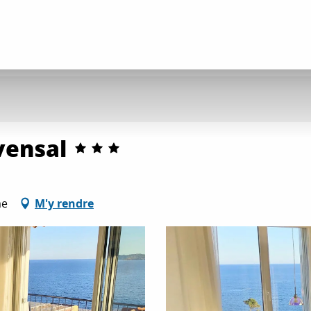
vensal
me
M'y rendre