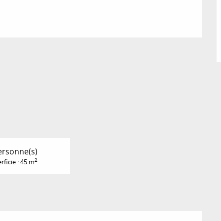
ersonne(s)
2
rficie : 45 m