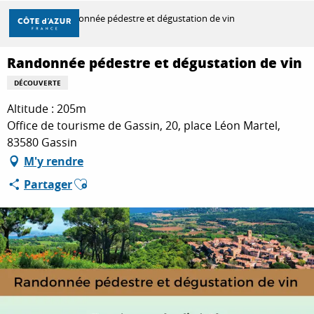
Aller
Accueil
Randonnée pédestre et dégustation de vin
au
contenu
principal
Randonnée pédestre et dégustation de vin
DÉCOUVRIR
DÉCOUVERTE
Altitude : 205m
À FAIRE
Office de tourisme de Gassin, 20, place Léon Martel,
83580 Gassin
M'y rendre
SÉJOURNER
Ajouter aux favoris
Partager