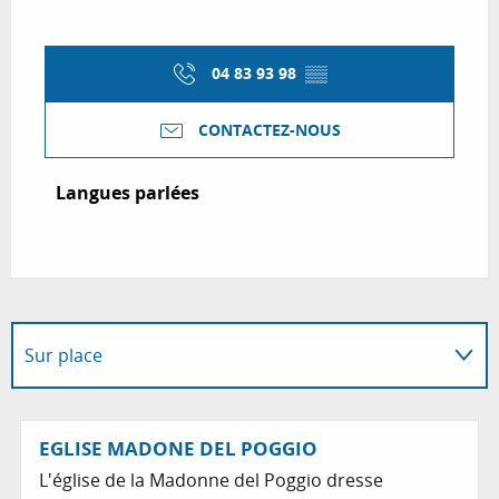
04 83 93 98
▒▒
CONTACTEZ-NOUS
Langues parlées
Langues parlées
Sur place
A dans son périmètre...
EGLISE MADONE DEL POGGIO
L'église de la Madonne del Poggio dresse
Se trouve au départ de...