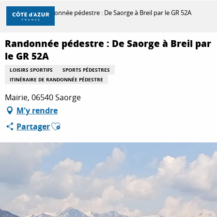
Aller
Accueil
Randonnée pédestre : De Saorge à Breil par le GR 52A
au
contenu
principal
Randonnée pédestre : De Saorge à Breil par
DÉCOUVRIR
le GR 52A
LOISIRS SPORTIFS
SPORTS PÉDESTRES
ITINÉRAIRE DE RANDONNÉE PÉDESTRE
À FAIRE
Mairie, 06540 Saorge
M'y rendre
SÉJOURNER
Ajouter aux favoris
Partager