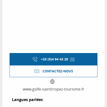
+33 (0)4 94 43 28
▒▒
CONTACTEZ-NOUS
www.golfe-sainttropez-tourisme.fr
Langues parlées
Langues parlées