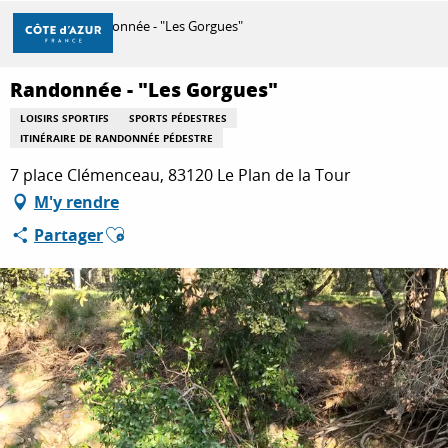
Aller
Accueil
Randonnée - "Les Gorgues"
au
contenu
principal
Randonnée - "Les Gorgues"
DÉCOUVRIR
LOISIRS SPORTIFS
SPORTS PÉDESTRES
ITINÉRAIRE DE RANDONNÉE PÉDESTRE
À FAIRE
7 place Clémenceau, 83120 Le Plan de la Tour
M'y rendre
Ajouter aux favoris
Partager
SÉJOURNER