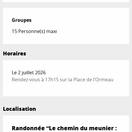
Groupes
Groupes
15 Personne(s) maxi
Horaires
Le 2 juillet 2026
Rendez-vous à 17h15 sur la Place de l’Ormeau
Localisation
Randonnée “Le chemin du meunier :