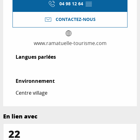
04 98 12 64
▒▒
CONTACTEZ-NOUS
www.ramatuelle-tourisme.com
Langues parlées
Langues parlées
Environnement
Environnement
Centre village
En lien avec
22
Réservable