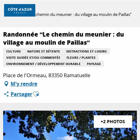
Aller
Accueil
au
Randonnée “Le chemin du meunier : du village au moulin de Paillas”
contenu
principal
DÉCOUVRIR
Randonnée “Le chemin du meunier : du
village au moulin de Paillas”
CULTURE
NATURE ET DÉTENTE
DISTRACTIONS ET LOISIRS
À FAIRE
VISITE GUIDÉE ET/OU COMMENTÉE
FLEURS / PLANTES
ENVIRONNEMENT / DÉVELOPPEMENT DURABLE
PAYSAGE
Place de l'Ormeau, 83350 Ramatuelle
SÉJOURNER
M'y rendre
Ajouter aux favoris
Partager
+2 PHOTOS