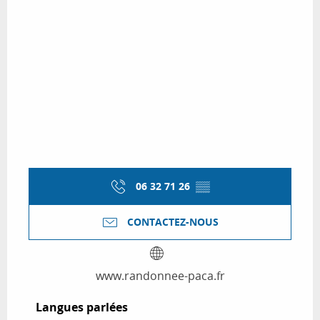
06 32 71 26
▒▒
CONTACTEZ-NOUS
www.randonnee-paca.fr
Langues parlées
Langues parlées