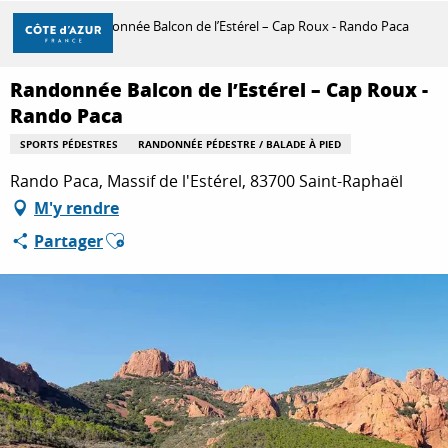
Aller
Accueil
Randonnée Balcon de l’Estérel – Cap Roux - Rando Paca
au
contenu
principal
Randonnée Balcon de l’Estérel – Cap Roux -
DÉCOUVRIR
Rando Paca
SPORTS PÉDESTRES
RANDONNÉE PÉDESTRE / BALADE À PIED
À FAIRE
Rando Paca, Massif de l'Estérel, 83700 Saint-Raphaël
M'y rendre
Ajouter aux favoris
Partager
SÉJOURNER