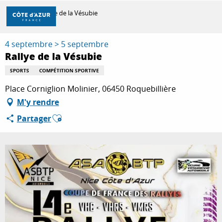
Aller
Accueil
Rallye de la Vésubie
au
contenu
principal
4 septembre > 5 septembre
DÉCOUVRIR
Rallye de la Vésubie
SPORTS
COMPÉTITION SPORTIVE
À FAIRE
Place Corniglion Molinier, 06450 Roquebillière
M'y rendre
Ajouter aux favoris
Partager
SÉJOURNER