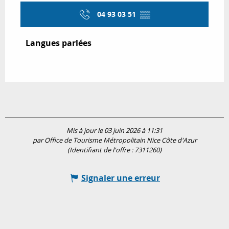
04 93 03 51
▒▒
Langues parlées
Langues parlées
Mis à jour le 03 juin 2026 à 11:31
par Office de Tourisme Métropolitain Nice Côte d'Azur
(Identifiant de l'offre :
7311260
)
Signaler une erreur