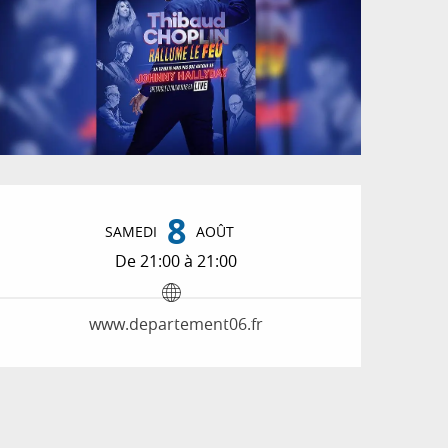
Ouverture et coordon
8
SAMEDI
AOÛT
De 21:00 à 21:00
www.departement06.fr