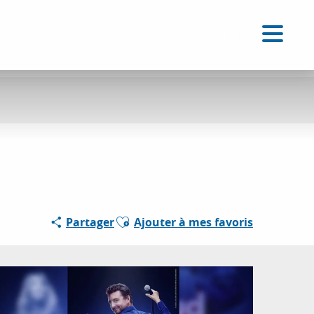
FR
Accessibilité
Recherche
Voir les favoris
Ajouter aux favoris
Partager
Ajouter à mes favoris