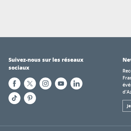
Suivez-nous sur les réseaux
Ne
sociaux
Rec
Fra
évé
d'A
J