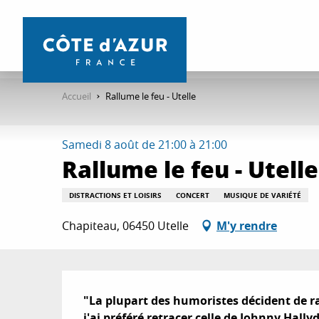
Aller
au
contenu
principal
Accueil
Rallume le feu - Utelle
Samedi 8 août de 21:00 à 21:00
Rallume le feu - Utelle
DISTRACTIONS ET LOISIRS
CONCERT
MUSIQUE DE VARIÉTÉ
Chapiteau, 06450 Utelle
M'y rendre
Description
"La plupart des humoristes décident de rac
j'ai préféré retracer celle de Johnny Hallyd