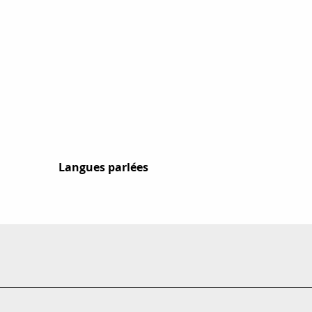
Langues parlées
Langues parlées