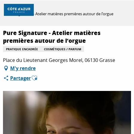
Aller
Accueil
au
Pure Signature - Atelier matières premières autour de l’orgue
contenu
principal
DÉCOUVRIR
Pure Signature - Atelier matières
premières autour de l’orgue
PRATIQUE ENCADRÉE
COSMÉTIQUES / PARFUM
À FAIRE
Place du Lieutenant Georges Morel, 06130 Grasse
M'y rendre
SÉJOURNER
Ajouter aux favoris
Partager