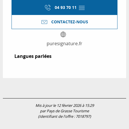
04 93 70 11
▒▒
CONTACTEZ-NOUS
puresignature.fr
Langues parlées
Langues parlées
Mis à jour le 12 février 2026 à 15:29
par Pays de Grasse Tourisme
(Identifiant de l'offre :
7018797
)