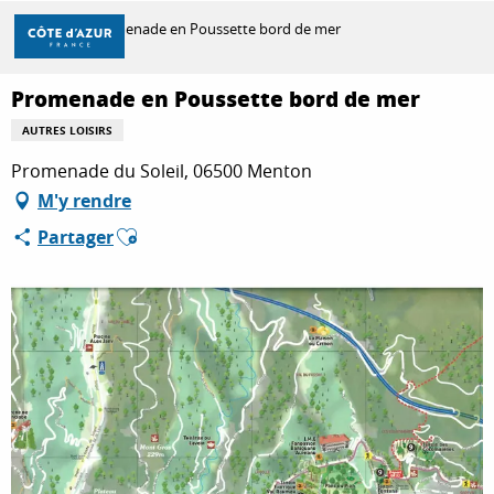
Aller
Accueil
Promenade en Poussette bord de mer
au
contenu
principal
Promenade en Poussette bord de mer
DÉCOUVRIR
AUTRES LOISIRS
Promenade du Soleil, 06500 Menton
À FAIRE
M'y rendre
Ajouter aux favoris
Partager
SÉJOURNER