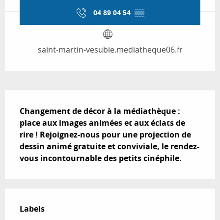
04 89 04 54
▒▒
saint-martin-vesubie.mediatheque06.fr
Description
Changement de décor à la médiathèque : 
place aux images animées et aux éclats de 
rire ! Rejoignez-nous pour une projection de 
dessin animé gratuite et conviviale, le rendez-
vous incontournable des petits cinéphile.
Offres de prestations
Labels
Labels