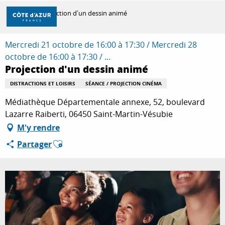
Aller
Accueil
Projection d'un dessin animé
au
contenu
principal
Mercredi 21 octobre de 16:00 à 17:30 / Mercredi 28
DÉCOUVRIR
octobre de 16:00 à 17:30 / ...
Projection d'un dessin animé
À FAIRE
DISTRACTIONS ET LOISIRS
SÉANCE / PROJECTION CINÉMA
Médiathèque Départementale annexe, 52, boulevard
Lazarre Raiberti, 06450 Saint-Martin-Vésubie
SÉJOURNER
M'y rendre
Ajouter aux favoris
Partager