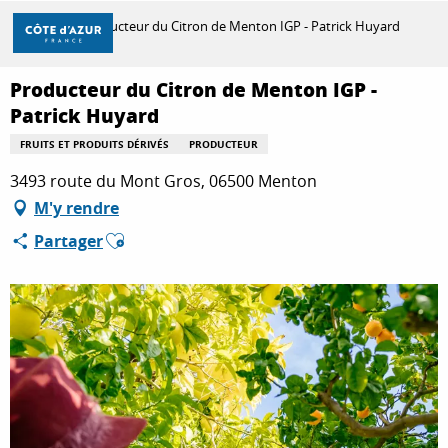
Aller
Accueil
Producteur du Citron de Menton IGP - Patrick Huyard
au
contenu
principal
Producteur du Citron de Menton IGP -
DÉCOUVRIR
Patrick Huyard
FRUITS ET PRODUITS DÉRIVÉS
PRODUCTEUR
À FAIRE
3493 route du Mont Gros, 06500 Menton
M'y rendre
Ajouter aux favoris
Partager
SÉJOURNER