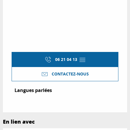
06 21 04 13
▒▒
CONTACTEZ-NOUS
Langues parlées
Langues parlées
En lien avec