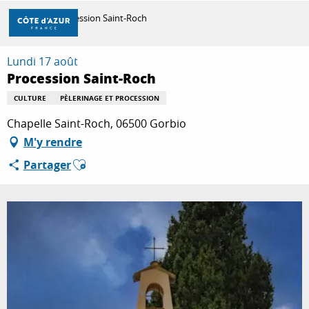
Aller
Accueil
Procession Saint-Roch
au
contenu
principal
Lundi 17 août
DÉCOUVRIR
Procession Saint-Roch
CULTURE
PÈLERINAGE ET PROCESSION
À FAIRE
Chapelle Saint-Roch, 06500 Gorbio
M'y rendre
Ajouter aux favoris
Partager
SÉJOURNER