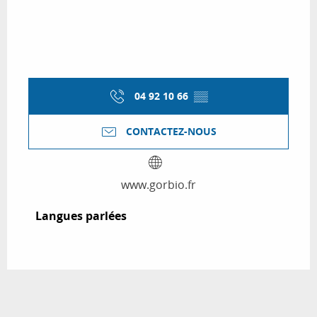
04 92 10 66
▒▒
CONTACTEZ-NOUS
www.gorbio.fr
Langues parlées
Langues parlées