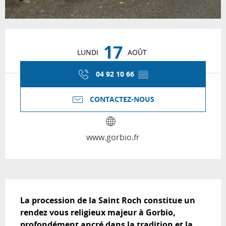
Ouverture et coordonnées
17
LUNDI
AOÛT
04 92 10 66
▒▒
CONTACTEZ-NOUS
www.gorbio.fr
Description
La procession de la Saint Roch constitue un 
rendez vous religieux majeur à Gorbio, 
profondément ancré dans la tradition et la 