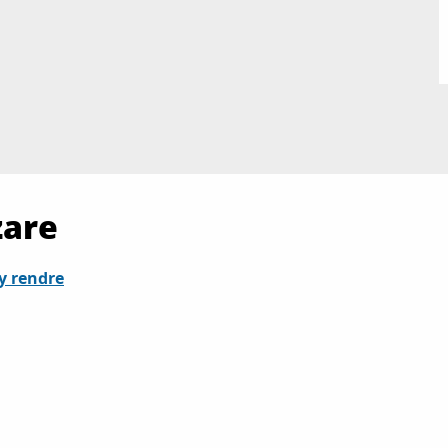
zare
y rendre