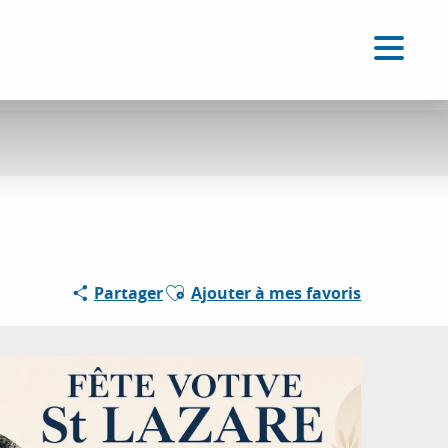
FR
Accessibilité
Recherche
Voir les favoris
Ajouter aux favoris
Partager
Ajouter à mes favoris