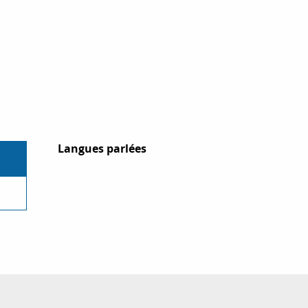
Langues parlées
Langues parlées