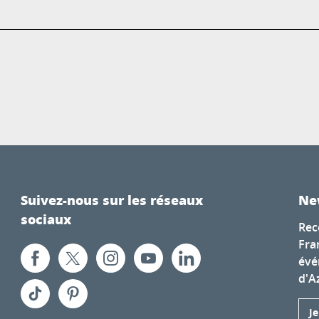
Suivez-nous sur les réseaux
Ne
sociaux
Rec
Fra
évé
d'A
J